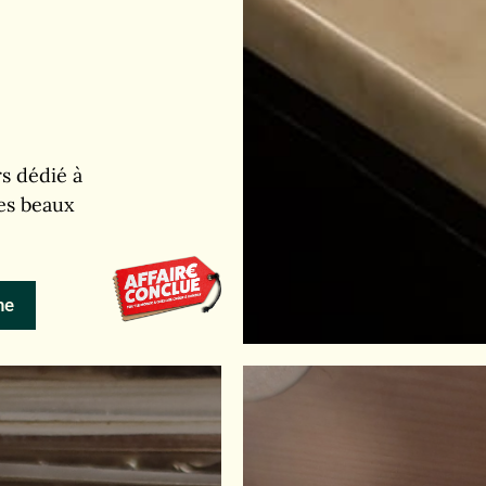
s dédié à
des beaux
ne