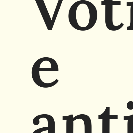
Vot
e
ant