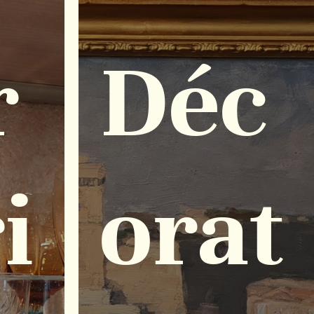
r
Déc
i
orat