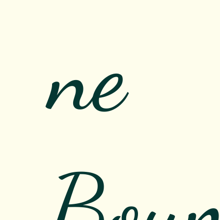
ne
Bou