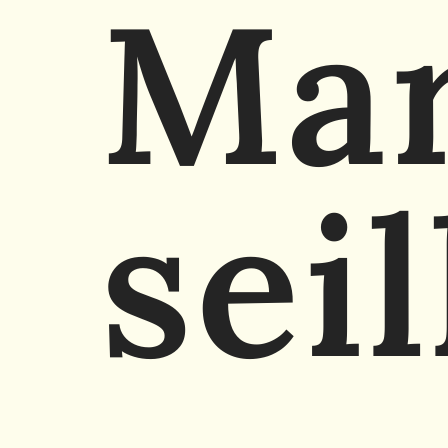
Ma
seil