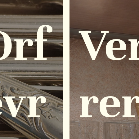
Orf
Ve
èvr
rer