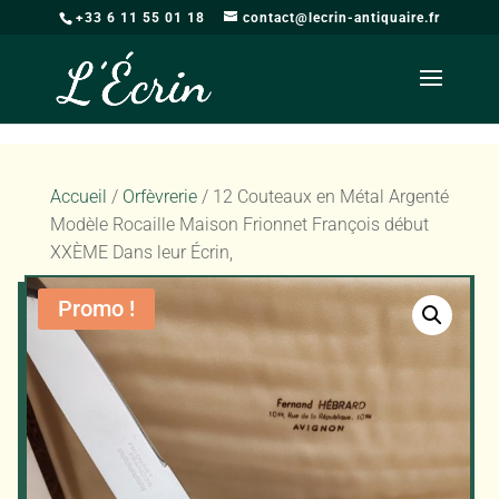
+33 6 11 55 01 18
contact@lecrin-antiquaire.fr
Accueil
/
Orfèvrerie
/ 12 Couteaux en Métal Argenté
Modèle Rocaille Maison Frionnet François début
XXÈME Dans leur Écrin,
Promo !