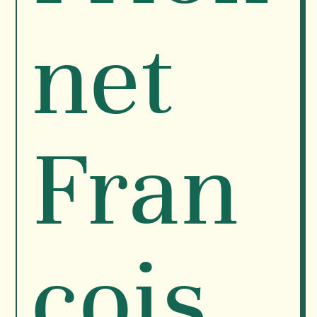
net
Fran
çois