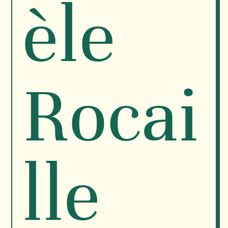
èle
Rocai
lle