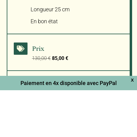
Longueur 25 cm
En bon état
Prix

Le
Le
130,00
€
85,00
€
prix
prix
initial
actuel
était :
est :
X
130,00 €.
85,00 €.
Paiement en 4x disponible avec PayPal
Ajouter au panier