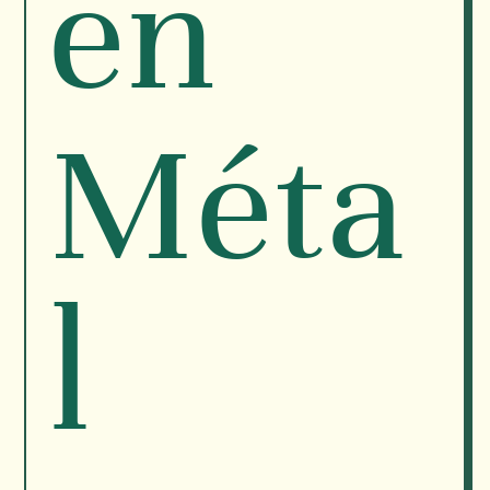
en
Méta
l