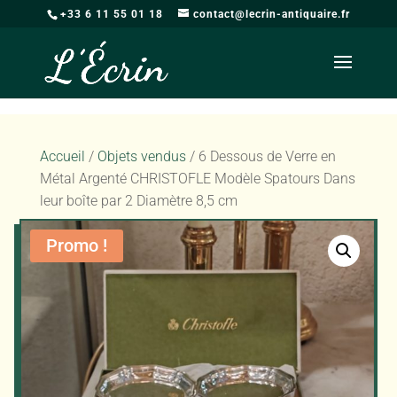
+33 6 11 55 01 18
contact@lecrin-antiquaire.fr
Accueil
/
Objets vendus
/ 6 Dessous de Verre en
Métal Argenté CHRISTOFLE Modèle Spatours Dans
leur boîte par 2 Diamètre 8,5 cm
Promo !