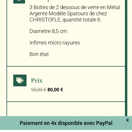
3 Boîtes de 2 dessous de verre en Métal
Argenté Modèle Spatours de chez
CHRISTOFLE, quantité totale 6.
Diamètre 8,5 cm
Infimes micro rayures.
Bon état
Prix

Le
Le
95,00
€
80,00
€
prix
prix
initial
actuel
était :
est :
95,00 €.
80,00 €.
Rupture de stock
X
Paiement en 4x disponible avec PayPal