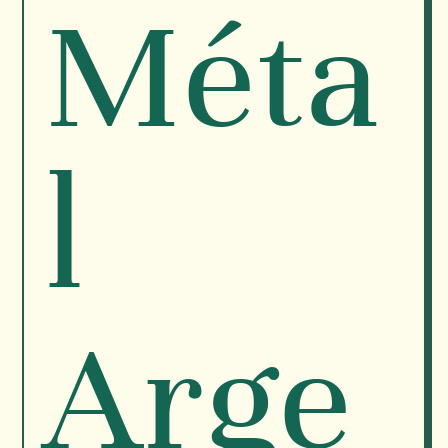
Méta
l
Arge