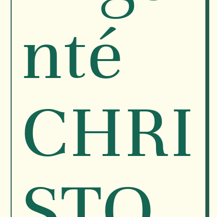
nté
CHRI
STO