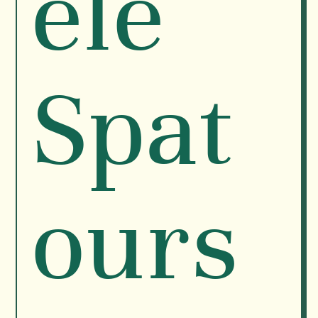
èle
Spat
ours