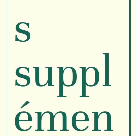
s
suppl
émen