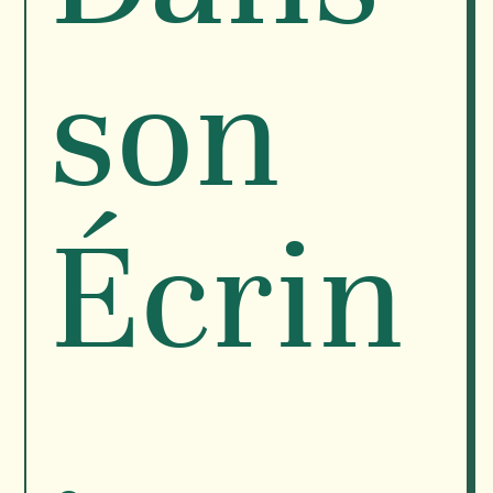
son
Écrin
.