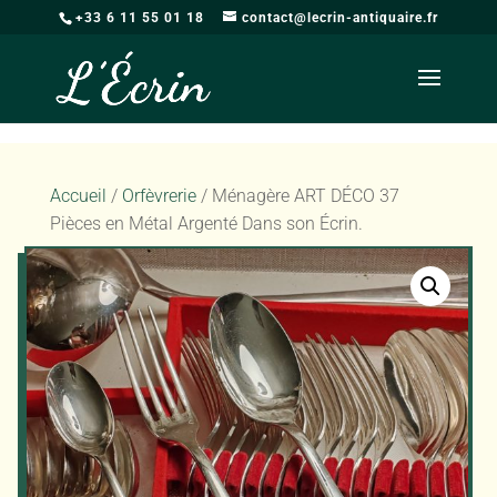
+33 6 11 55 01 18
contact@lecrin-antiquaire.fr
Accueil
/
Orfèvrerie
/ Ménagère ART DÉCO 37
Pièces en Métal Argenté Dans son Écrin.