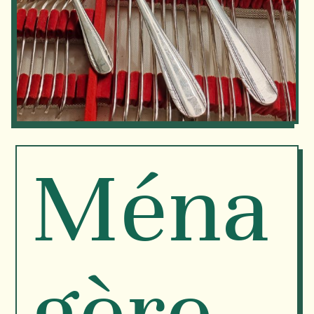
Ména
gère